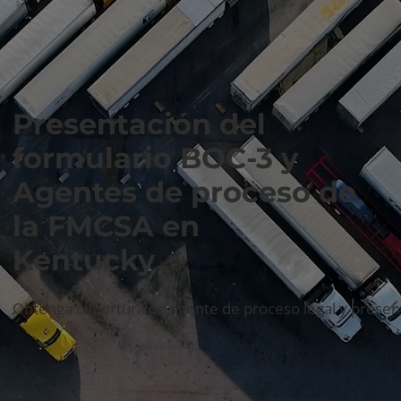
Presentación del
formulario BOC-3 y
Agentes de proceso de
la FMCSA en
Kentucky
Obtenga cobertura de agente de proceso legal y presen