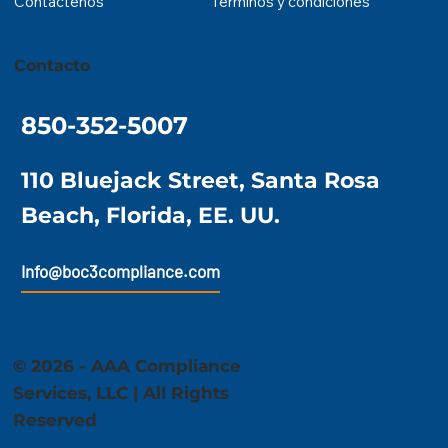
Contáctenos
Términos y condiciones
​Contacto
850-352-5007
110 Bluejack Street, Santa Rosa
Beach, Florida, EE. UU.
Info@boc3compliance.com
© 2026 - AAA Compliance
Services, LLC | All Rights
Reserved