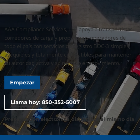
AAA Compliance Services, LLC apoya a transportistas,
corredores de carga y propietarios-operadores de
todo el país con servicios de registro BOC-3 simples,
asequibles y totalmente compatibles para mantener
su autoridad activa y su negocio en movimiento.
Empezar
Llama hoy: 850-352-5007
Presentación electrónica disponible el mismo día