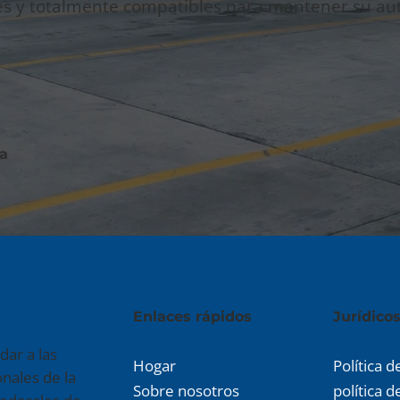
les y totalmente compatibles para mantener su aut
ía
Enlaces rápidos
​Jurídico
ar a las
Hogar
Política 
nales de la
Sobre nosotros
política d