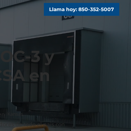
Llama hoy: 850-352-5007
BOC-3 y
CSA en
en
Kansas
dores de todo el país con