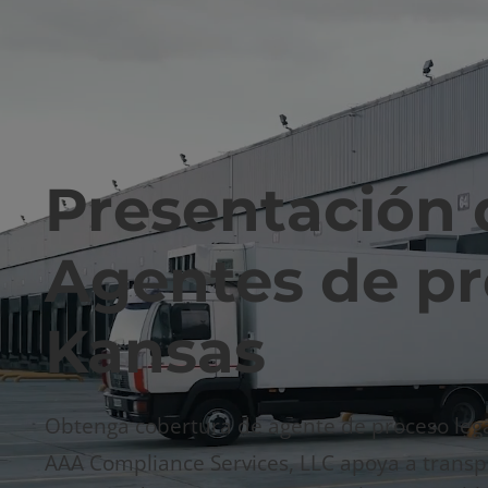
Presentación 
Agentes de pr
Kansas
Obtenga cobertura de agente de proceso lega
AAA Compliance Services, LLC apoya a transpo