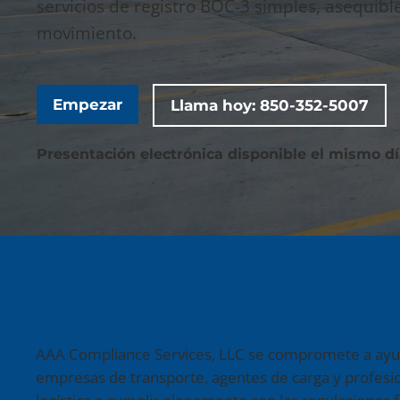
servicios de registro BOC-3 simples, asequib
movimiento.
Empezar
Llama hoy: 850-352-5007
Presentación electrónica disponible el mismo d
AAA Compliance Services, LLC se compromete a ayud
empresas de transporte, agentes de carga y profesio