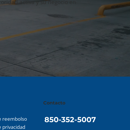
oridad activa y su negocio en
s
​Contacto
850-352-5007
de reembolso
e privacidad