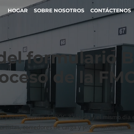
HOGAR
SOBRE NOSOTROS
CONTÁCTENOS
del formulario 
oceso de la FM
l y presentación de BOC-3 rápida y el mismo día 
rtistas, corredores de carga y propietarios-opera